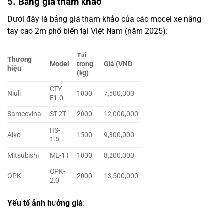
5. Bảng giá tham khảo
Dưới đây là bảng giá tham khảo của các model xe nâng
tay cao 2m phổ biến tại Việt Nam (năm 2025):
Tải
Thương
Model
trọng
Giá (VNĐ
hiệu
(kg)
CTY-
Niuli
1000
7,500,000
E1.0
Samcovina
ST-2T
2000
12,000,000
HS-
Aiko
1500
9,800,000
1.5
Mitsubishi
ML-1T
1000
8,200,000
OPK-
OPK
2000
13,500,000
2.0
Yếu tố ảnh hưởng giá
: