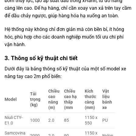
bơm thủy lực, tạo áp suất dầu trong xi-lanh, từ đó nâng
càng lên cao. Để hạ hàng, chỉ cần xoay van xả trên tay cầm
để dầu chảy ngược, giúp hàng hóa hạ xuống an toàn.
Hệ thống này không chỉ đơn giản mà còn bền bỉ, ít hỏng
hóc, phù hợp cho các doanh nghiệp muốn tối ưu chi phí
vận hành.
3. Thông số kỹ thuật chi tiết
Dưới đây là bảng thông số kỹ thuật của một số model xe
nâng tay cao 2m phổ biến:
Chiều
Chiều
Kích
Vật
Tải
cao
cao hạ
thước
liệu
Model
trọng
nâng
thấp
càng
bánh
(kg)
(m)
(mm
(mm)
xe
Niuli CTY-
1150 x
1000
2.0
85
PU
E1.0
550
Samcovina
1150 x
2000
2.0
90
Nylon