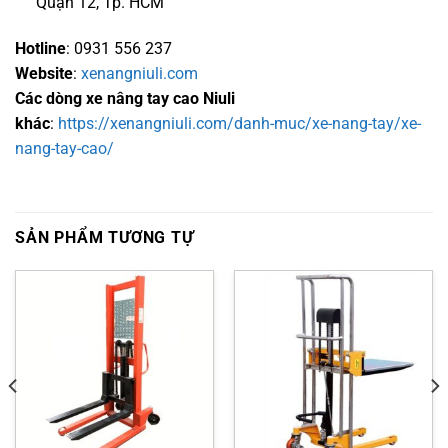
Quận 12, Tp. HCM
Hotline
: 0931 556 237
Website
:
xenangniuli.com
Các dòng xe nâng tay cao Niuli
khác
:
https://xenangniuli.com/danh-muc/xe-nang-tay/xe-
nang-tay-cao/
SẢN PHẨM TƯƠNG TỰ