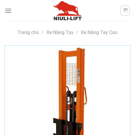
Chuyển
đến
nội
dung
Trang chủ
/
Xe Nâng Tay
/
Xe Nâng Tay Cao