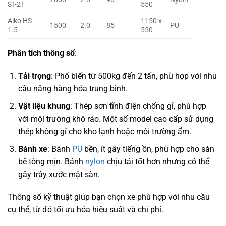
ST-2T
550
Aiko HS-
1150 x
1500
2.0
85
PU
1.5
550
Phân tích thông số
:
Tải trọng
: Phổ biến từ 500kg đến 2 tấn, phù hợp với nhu
cầu nâng hàng hóa trung bình.
Vật liệu khung
: Thép sơn tĩnh điện chống gỉ, phù hợp
với môi trường khô ráo. Một số model cao cấp sử dụng
thép không gỉ cho kho lạnh hoặc môi trường ẩm.
Bánh xe
: Bánh
PU
bền, ít gây tiếng ồn, phù hợp cho sàn
bê tông mịn. Bánh
nylon
chịu tải tốt hơn nhưng có thể
gây trầy xước mặt sàn.
Thông số kỹ thuật giúp bạn chọn xe phù hợp với nhu cầu
cụ thể, từ đó tối ưu hóa hiệu suất và chi phí.