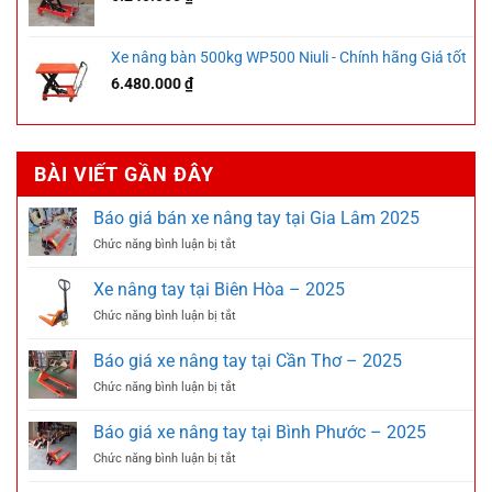
Xe nâng bàn 500kg WP500 Niuli - Chính hãng Giá tốt
6.480.000
₫
BÀI VIẾT GẦN ĐÂY
Báo giá bán xe nâng tay tại Gia Lâm 2025
ở
Chức năng bình luận bị tắt
Báo
giá
Xe nâng tay tại Biên Hòa – 2025
bán
ở
Chức năng bình luận bị tắt
xe
Xe
nâng
nâng
tay
Báo giá xe nâng tay tại Cần Thơ – 2025
tay
tại
ở
Chức năng bình luận bị tắt
tại
Gia
Báo
Biên
Lâm
giá
Hòa
Báo giá xe nâng tay tại Bình Phước – 2025
2025
xe
–
ở
Chức năng bình luận bị tắt
nâng
2025
Báo
tay