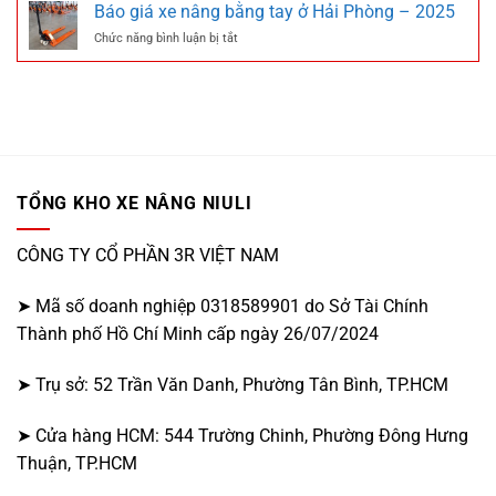
giá
tại
Báo giá xe nâng bằng tay ở Hải Phòng – 2025
xe
Cần
ở
Chức năng bình luận bị tắt
nâng
Thơ
Báo
tay
–
giá
tại
2025
xe
Bình
nâng
Phước
bằng
–
tay
2025
ở
Hải
TỔNG KHO XE NÂNG NIULI
Phòng
–
2025
CÔNG TY CỔ PHẦN 3R VIỆT NAM
➤ Mã số doanh nghiệp 0318589901 do Sở Tài Chính
Thành phố Hồ Chí Minh cấp ngày 26/07/2024
➤ Trụ sở: 52 Trần Văn Danh, Phường Tân Bình, TP.HCM
➤ Cửa hàng HCM: 544 Trường Chinh, Phường Đông Hưng
Thuận, TP.HCM