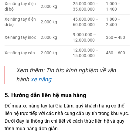
Xe nâng tay điện
25.000.000 –
1.000 –
2.000 kg
đi bộ
35.000.000
1.400
Xe nâng tay điện
45.000.000 –
1.800 –
2.000 kg
đi bộ
60.000.000
2.400
9.000.000 –
Xe nâng tay inox
2.000 kg
360 – 480
12.000.000
12.000.000 –
Xe nâng tay cân
2.000 kg
480 – 600
15.000.000
Xem thêm: Tin tức kinh nghiệm về vận
hành
xe nâng
5. Hướng dẫn liên hệ mua hàng
Để mua xe nâng tay tại Gia Lâm, quý khách hàng có thể
liên hệ trực tiếp với các nhà cung cấp uy tín trong khu vực.
Dưới đây là thông tin chi tiết về cách thức liên hệ và quy
trình mua hàng đơn giản.