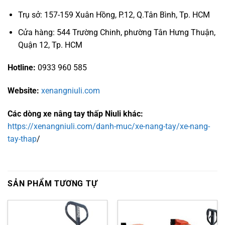
Trụ sở: 157-159 Xuân Hồng, P.12, Q.Tân Bình, Tp. HCM
Cửa hàng: 544 Trường Chinh, phường Tân Hưng Thuận,
Quận 12, Tp. HCM
Hotline:
0933 960 585
Website:
xenangniuli.com
Các dòng xe nâng tay thấp Niuli khác:
https://xenangniuli.com/danh-muc/xe-nang-tay/xe-nang-
tay-thap
/
SẢN PHẨM TƯƠNG TỰ