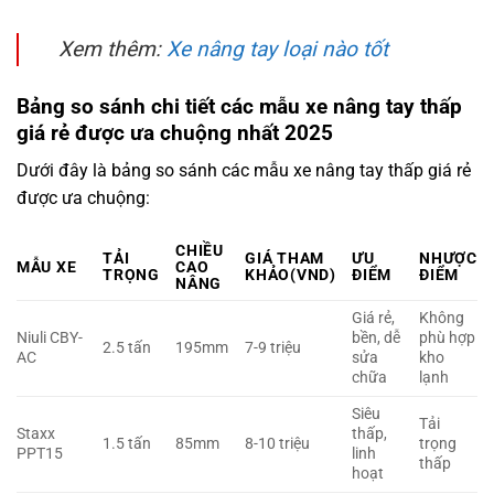
Xem thêm:
Xe nâng tay loại nào tốt
Bảng so sánh chi tiết các mẫu xe nâng tay thấp
giá rẻ được ưa chuộng nhất 2025
Dưới đây là bảng so sánh các mẫu xe nâng tay thấp giá rẻ
được ưa chuộng:
CHIỀU
TẢI
GIÁ THAM
ƯU
NHƯỢC
MẪU XE
CAO
TRỌNG
KHẢO(VND)
ĐIỂM
ĐIỂM
NÂNG
Giá rẻ,
Không
Niuli CBY-
bền, dễ
phù hợp
2.5 tấn
195mm
7-9 triệu
AC
sửa
kho
chữa
lạnh
Siêu
Tải
Staxx
thấp,
1.5 tấn
85mm
8-10 triệu
trọng
PPT15
linh
thấp
hoạt