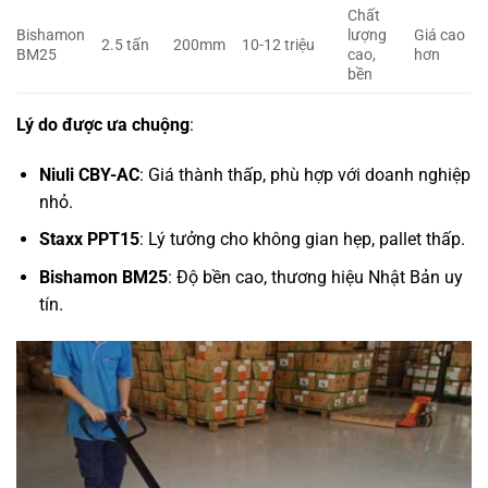
Chất
Bishamon
lượng
Giá cao
2.5 tấn
200mm
10-12 triệu
BM25
cao,
hơn
bền
Lý do được ưa chuộng
:
Niuli CBY-AC
: Giá thành thấp, phù hợp với doanh nghiệp
nhỏ.
Staxx PPT15
: Lý tưởng cho không gian hẹp, pallet thấp.
Bishamon BM25
: Độ bền cao, thương hiệu Nhật Bản uy
tín.