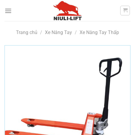
Chuyển
đến
nội
dung
Trang chủ
/
Xe Nâng Tay
/
Xe Nâng Tay Thấp