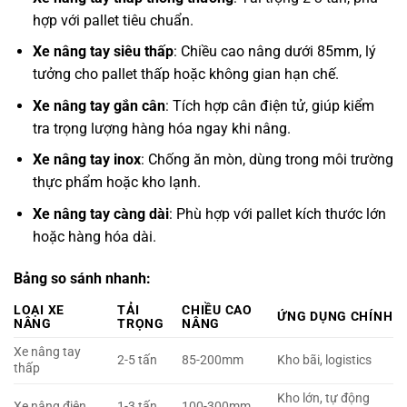
hợp với pallet tiêu chuẩn.
Xe nâng tay siêu thấp
: Chiều cao nâng dưới 85mm, lý
tưởng cho pallet thấp hoặc không gian hạn chế.
Xe nâng tay gắn cân
: Tích hợp cân điện tử, giúp kiểm
tra trọng lượng hàng hóa ngay khi nâng.
Xe nâng tay inox
: Chống ăn mòn, dùng trong môi trường
thực phẩm hoặc kho lạnh.
Xe nâng tay càng dài
: Phù hợp với pallet kích thước lớn
hoặc hàng hóa dài.
Bảng so sánh nhanh:
LOẠI XE
TẢI
CHIỀU CAO
ỨNG DỤNG CHÍNH
NÂNG
TRỌNG
NÂNG
Xe nâng tay
2-5 tấn
85-200mm
Kho bãi, logistics
thấp
Kho lớn, tự động
Xe nâng điện
1-3 tấn
100-300mm