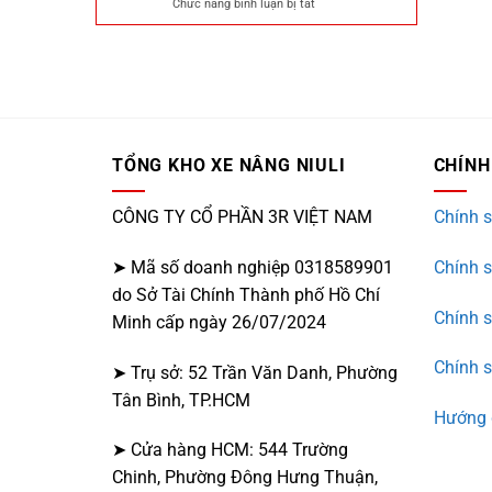
ở
Chức năng bình luận bị tắt
tay
2025
Báo
tại
giá
Bình
xe
Phước
nâng
–
bằng
2025
tay
ở
Hải
TỔNG KHO XE NÂNG NIULI
CHÍNH
Phòng
–
2025
CÔNG TY CỔ PHẦN 3R VIỆT NAM
Chính s
➤ Mã số doanh nghiệp 0318589901
Chính 
do Sở Tài Chính Thành phố Hồ Chí
Chính 
Minh cấp ngày 26/07/2024
Chính s
➤ Trụ sở: 52 Trần Văn Danh, Phường
Tân Bình, TP.HCM
Hướng 
➤ Cửa hàng HCM: 544 Trường
Chinh, Phường Đông Hưng Thuận,