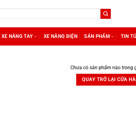
XE NÂNG TAY
XE NÂNG ĐIỆN
SẢN PHẨM
TIN T
Chưa có sản phẩm nào trong g
QUAY TRỞ LẠI CỬA H