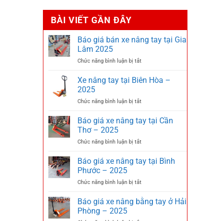
BÀI VIẾT GẦN ĐÂY
Báo giá bán xe nâng tay tại Gia
Lâm 2025
ở
Chức năng bình luận bị tắt
Báo
giá
Xe nâng tay tại Biên Hòa –
bán
2025
xe
ở
Chức năng bình luận bị tắt
nâng
Xe
tay
nâng
Báo giá xe nâng tay tại Cần
tại
tay
Gia
Thơ – 2025
tại
Lâm
ở
Chức năng bình luận bị tắt
Biên
2025
Báo
Hòa
giá
Báo giá xe nâng tay tại Bình
–
xe
2025
Phước – 2025
nâng
ở
Chức năng bình luận bị tắt
tay
Báo
tại
giá
Báo giá xe nâng bằng tay ở Hải
Cần
xe
Thơ
Phòng – 2025
nâng
–