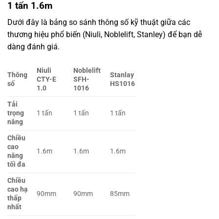
1 tấn 1.6m
Dưới đây là bảng so sánh thông số kỹ thuật giữa các
thương hiệu phổ biến (Niuli, Noblelift, Stanley) để bạn dễ
dàng đánh giá.
Niuli
Noblelift
Thông
Stanlay
CTY-E
SFH-
số
HS1016
1.0
1016
Tải
trọng
1 tấn
1 tấn
1 tấn
nâng
Chiều
cao
1.6m
1.6m
1.6m
nâng
tối đa
Chiều
cao hạ
90mm
90mm
85mm
thấp
nhất