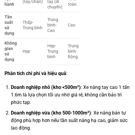
(tay/chân)
tay (di
hành
toàn
chuyển)
Tần
Trung
suất
Thấp-
bình-
Cao
sử
Trung bình
Cao
dụng
Không
Hẹp-
Trung
gian
Hẹp
Trung
bình-
sử
bình
Rộng
dụng
Phân tích chi phí và hiệu quả
:
Doanh nghiệp nhỏ (kho <500m²)
: Xe nâng tay cao 1 tấn
1.6m là lựa chọn tối ưu nhờ giá rẻ, không cần bảo trì
phức tạp.
Doanh nghiệp vừa (kho 500-1000m²)
: Xe nâng bán tự
động phù hợp hơn nếu tần suất nâng hạ cao, giảm sức
lao động.