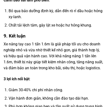
Cảnh báo sai lầm phổ biến
:
Bỏ qua bảo dưỡng định kỳ, dẫn đến rò rỉ dầu hoặc hỏng
xy-lanh.
Chất tải lệch tâm, gây lật xe hoặc hư hỏng khung.
9. Kết luận
Xe nâng tay cao 1 tấn 1.6m là giải pháp tối ưu cho doanh
nghiệp nhỏ và vừa nhờ thiết kế nhỏ gọn, giá thành hợp lý,
và hiệu quả vận hành cao. Với khả năng nâng 1 tấn lên
1.6m, thiết bị này giúp tiết kiệm nhân công, tăng năng suất,
và đảm bảo an toàn trong kho bãi, siêu thị, hoặc logistics.
3 lợi ích nổi bật
:
Giảm 30-40% chi phí nhân công.
Vận hành đơn giản, không cần đào tạo dài hạn.
Phù hợp không gian hẹp và tần suất sử dụng trung bình.