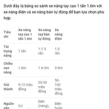
Dưới đây là bảng so sánh xe nâng tay cao 1 tấn 1.6m với
xe nâng điện và xe nâng bán tự động để bạn lựa chọn phù
hợp:
Xe nâng
Xe nâng
Xe
Tiêu
tay cao 1
tay bán
nâng
chí
tấn 1.6m
tự động
điện
Tải
1-1.5
1-3
trọng
1 tấn
tấn
tấn
nâng
Chiều
cao
1.6m
1.6-3m
3-6m
nâng
50-
20-30
Giá
9-12 triệu
100
triệu
thành
đồng
triệu
đồng
đồng
Điện
Nguồn
Điện
Cơ
(nâng),
vận
hoàn