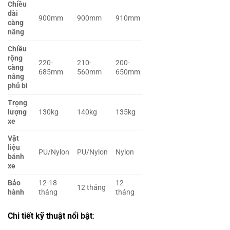
Chiều
dài
900mm
900mm
910mm
càng
nâng
Chiều
rộng
220-
210-
200-
càng
685mm
560mm
650mm
nâng
phủ bì
Trọng
lượng
130kg
140kg
135kg
xe
Vật
liệu
PU/Nylon
PU/Nylon
Nylon
bánh
xe
Bảo
12-18
12
12 tháng
hành
tháng
tháng
Chi tiết kỹ thuật nổi bật
: