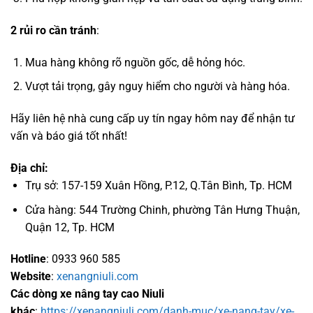
2 rủi ro cần tránh
:
Mua hàng không rõ nguồn gốc, dễ hỏng hóc.
Vượt tải trọng, gây nguy hiểm cho người và hàng hóa.
Hãy liên hệ nhà cung cấp uy tín ngay hôm nay để nhận tư
vấn và báo giá tốt nhất!
Địa chỉ:
Trụ sở: 157-159 Xuân Hồng, P.12, Q.Tân Bình, Tp. HCM
Cửa hàng: 544 Trường Chinh, phường Tân Hưng Thuận,
Quận 12, Tp. HCM
Hotline
: 0933 960 585
Website
:
xenangniuli.com
Các dòng xe nâng tay cao Niuli
khác
:
https://xenangniuli.com/danh-muc/xe-nang-tay/xe-