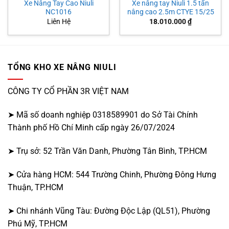
Xe Nâng Tay Cao Niuli
Xe nâng tay Niuli 1.5 tấn
NC1016
nâng cao 2.5m CTYE 15/25
Liên Hệ
18.010.000
₫
TỔNG KHO XE NÂNG NIULI
CÔNG TY CỔ PHẦN 3R VIỆT NAM
➤ Mã số doanh nghiệp 0318589901 do Sở Tài Chính
Thành phố Hồ Chí Minh cấp ngày 26/07/2024
➤ Trụ sở: 52 Trần Văn Danh, Phường Tân Bình, TP.HCM
➤ Cửa hàng HCM: 544 Trường Chinh, Phường Đông Hưng
Thuận, TP.HCM
➤ Chi nhánh Vũng Tàu: Đường Độc Lập (QL51), Phường
Phú Mỹ, TP.HCM