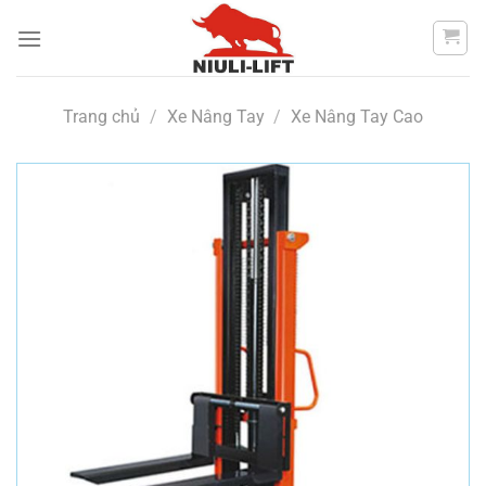
Chuyển
đến
nội
dung
Trang chủ
/
Xe Nâng Tay
/
Xe Nâng Tay Cao