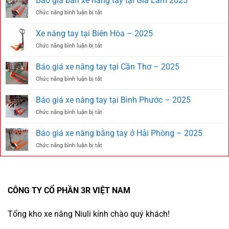
Báo giá bán xe nâng tay tại Gia Lâm 2025
ở
Chức năng bình luận bị tắt
Báo
giá
Xe nâng tay tại Biên Hòa – 2025
bán
ở
Chức năng bình luận bị tắt
xe
Xe
nâng
nâng
tay
Báo giá xe nâng tay tại Cần Thơ – 2025
tay
tại
ở
Chức năng bình luận bị tắt
tại
Gia
Báo
Biên
Lâm
giá
Hòa
Báo giá xe nâng tay tại Bình Phước – 2025
2025
xe
–
ở
Chức năng bình luận bị tắt
nâng
2025
Báo
tay
giá
tại
Báo giá xe nâng bằng tay ở Hải Phòng – 2025
xe
Cần
ở
Chức năng bình luận bị tắt
nâng
Thơ
Báo
tay
–
giá
tại
2025
xe
Bình
nâng
Phước
bằng
CÔNG TY CỔ PHẦN 3R VIỆT NAM
–
tay
2025
ở
Tổng kho xe nâng Niuli kính chào quý khách!
Hải
Phòng