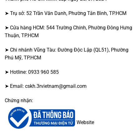
➤ Trụ sở: 52 Trần Văn Danh, Phường Tân Bình, TP.HCM
➤ Cửa hàng HCM: 544 Trường Chinh, Phường Đông Hưng
Thuận, TP.HCM
➤ Chi nhánh Vũng Tàu: Đường Độc Lập (QL51), Phường
Phú Mỹ, TP.HCM
➤ Hotline: 0933 960 585
➤ Email: cskh.3rvietnam@gmail.com
Chứng nhận:
Website