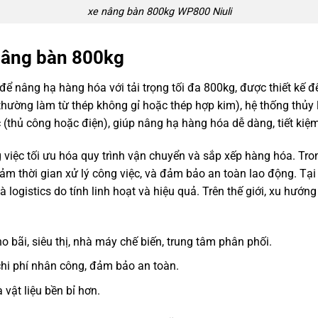
xe nâng bàn 800kg WP800 Niuli
 nâng bàn 800kg
để nâng hạ hàng hóa với tải trọng tối đa 800kg, được thiết kế đ
hường làm từ thép không gỉ hoặc thép hợp kim), hệ thống thủy l
 (thủ công hoặc điện), giúp nâng hạ hàng hóa dễ dàng, tiết kiệ
 việc tối ưu hóa quy trình vận chuyển và sắp xếp hàng hóa. Tro
giảm thời gian xử lý công việc, và đảm bảo an toàn lao động. T
 và logistics do tính linh hoạt và hiệu quả. Trên thế giới, xu h
o bãi, siêu thị, nhà máy chế biến, trung tâm phân phối.
chi phí nhân công, đảm bảo an toàn.
vật liệu bền bỉ hơn.