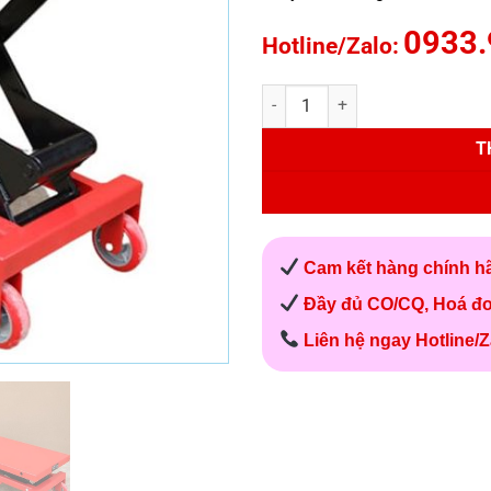
0933.
Hotline/Zalo:
Xe nâng bàn 800kg WP800 Niuli 
T
Cam kết hàng chính h
Đầy đủ CO/CQ, Hoá đ
Liên hệ ngay Hotline/Z