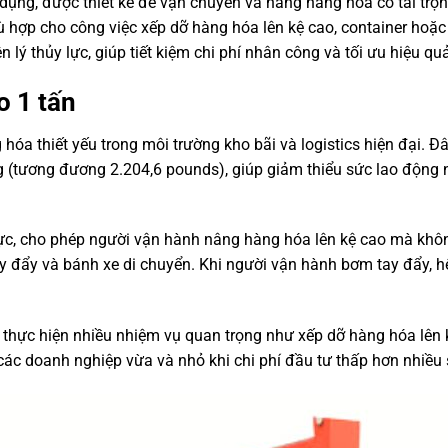
n dụng, được thiết kế để vận chuyển và nâng hàng hóa có tải tr
ù hợp cho công việc xếp dỡ hàng hóa lên kệ cao, container hoặc 
lý thủy lực, giúp tiết kiệm chi phí nhân công và tối ưu hiệu qu
o 1 tấn
 hóa thiết yếu trong môi trường kho bãi và logistics hiện đại. Đ
g (tương đương 2.204,6 pounds), giúp giảm thiểu sức lao động
lực, cho phép người vận hành nâng hàng hóa lên kệ cao mà khô
ay đẩy và bánh xe di chuyển. Khi người vận hành bơm tay đẩy, h
n thực hiện nhiều nhiệm vụ quan trọng như xếp dỡ hàng hóa lên 
i các doanh nghiệp vừa và nhỏ khi chi phí đầu tư thấp hơn nhiều