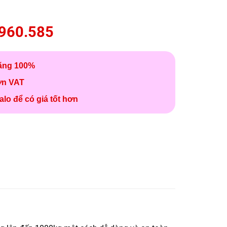
960.585
ãng 100%
ơn VAT
alo để có giá tốt hơn