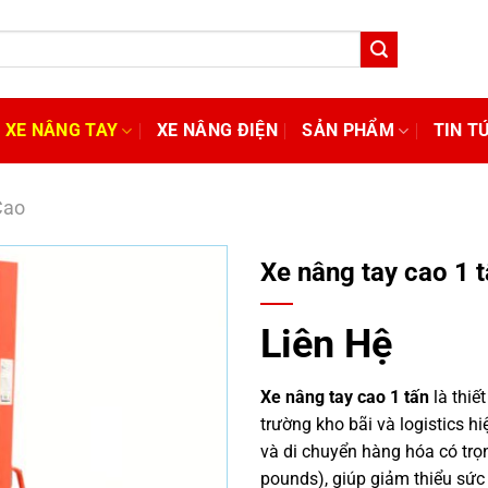
XE NÂNG TAY
XE NÂNG ĐIỆN
SẢN PHẨM
TIN T
Cao
Xe nâng tay cao 1 
Liên Hệ
Xe nâng tay cao 1 tấn
là thiế
trường kho bãi và logistics h
và di chuyển hàng hóa có trọ
pounds), giúp giảm thiểu sứ