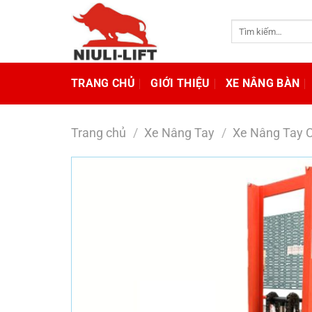
Chuyển
đến
Tìm
kiếm:
nội
dung
TRANG CHỦ
GIỚI THIỆU
XE NÂNG BÀN
Trang chủ
/
Xe Nâng Tay
/
Xe Nâng Tay 