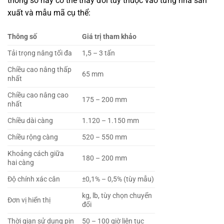
thông số này có thể thay đổi tùy thuộc vào từng nhà sản
xuất và mẫu mã cụ thể:
Thông số
Giá trị tham khảo
Tải trọng nâng tối đa
1,5 – 3 tấn
Chiều cao nâng thấp
65 mm
nhất
Chiều cao nâng cao
175 – 200 mm
nhất
Chiều dài càng
1.120 – 1.150 mm
Chiều rộng càng
520 – 550 mm
Khoảng cách giữa
180 – 200 mm
hai càng
Độ chính xác cân
±0,1% – 0,5% (tùy mẫu)
kg, lb, tùy chọn chuyển
Đơn vị hiển thị
đổi
Thời gian sử dụng pin
50 – 100 giờ liên tục