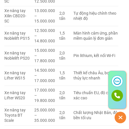
SC
12.500.000
Xe nâng tay
13.000.000
2,0
Tự động hiệu chỉnh theo
Xilin CBD20-
–
tấn
nhiệt độ
SC
15.000.000
12.500.000
Xe nâng tay
1,5
Màn hình cảm ứng, phần
–
Noblelift PS15
tấn
mềm quản lý đơn giản
14.800.000
15.000.000
Xe nâng tay
2,0
–
Pin lithium, kết nối Wi-Fi
Noblelift PS20
tấn
17.800.000
14.500.000
Xe nâng tay
1,5
Thiết kế châu Âu, bơm
–
Lifter WS15
tấn
thủy lực nhanh
17.000.000
17.000.000
Xe nâng tay
2,0
Tiêu chuẩn EU, độ chính
–
Lifter WS20
tấn
xác cao
19.800.000
Xe nâng tay
25.000.000
2,0
Chất lượng Nhật Bản, độ
Toyota BT
–
tấn
bền tối ưu
Scale
35.000.000