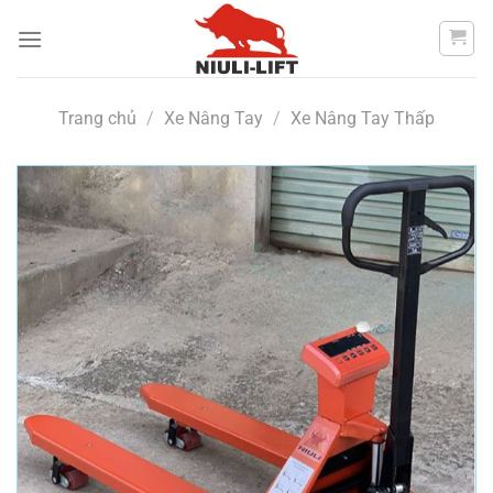
Chuyển
đến
nội
dung
Trang chủ
/
Xe Nâng Tay
/
Xe Nâng Tay Thấp