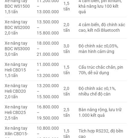
Xe nâng tay
11.200.000
4 cảm biến, pin lithium,
1,5
BDC WS1500
–
khả năng lưu 100 kết
tấn
1,5 tấn
13.000.000
quả
Xe nâng tay
13.500.000
2,0
4 cảm biến, độ chính xác
BDC WS2000
–
tấn
cao, kết nối Bluetooth
2,0 tấn
15.800.000
Xe nâng tay
18.000.000
3,0
Độ chính xác ±0,05%,
BDC WS3000
–
tấn
màn hình cảm ứng
3,0 tấn
21.000.000
Xe nâng tay
11.000.000
1,5
Cấu trúc chắc chắn, pin
Heli CBD15
–
tấn
70h, dễ sử dụng
1,5 tấn
13.200.000
Xe nâng tay
13.200.000
2,0
Độ chính xác ±0,1%,
Heli CBD20
–
tấn
nhiều chế độ cân
2,0 tấn
15.500.000
Xe nâng tay
16.800.000
2,5
Bàn nâng rộng, lưu trữ
Heli CBD25
–
tấn
1.000 kết quả
2,5 tấn
19.500.000
Xe nâng tay
10.800.000
1,5
Tích hợp RS232, độ bền
Xilin CBD15-
–
tấn
cao