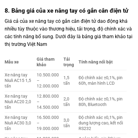
8. Bảng giá của xe nâng tay có gắn cân điện tử
Giá cả của xe nâng tay có gắn cân điện tử dao động khá
nhiều tùy thuộc vào thương hiệu, tải trọng, độ chính xác và
các tính năng bổ sung. Dưới đây là bảng giá tham khảo tại
thị trường Việt Nam
Giá tham
Tải
Mẫu xe
Tính năng nổi bật
khảo
trọng
Xe nâng tay
10.500.000
1,5
Độ chính xác ±0,1%, pin
Niuli AC15 1,5
–
tấn
60h, màn hình LCD
tấn
12.000.000
Xe nâng tay
12.800.000
2,0
Độ chính xác ±0,1%, pin
Niuli AC20 2,0
–
tấn
80h, Bluetooth
tấn
14.500.000
Xe nâng tay
16.500.000
Độ chính xác ±0,1%, pin
3,0
Niuli AC30 3,0
–
dung lượng cao, kết nối
tấn
tấn
19.000.000
RS232