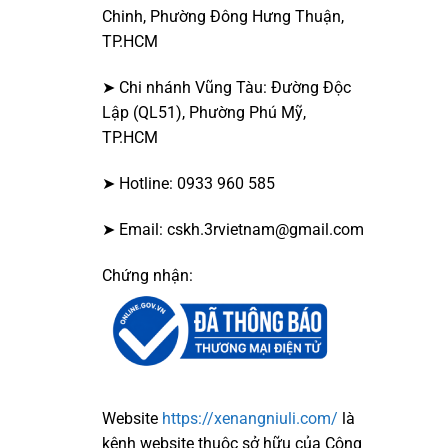
Chinh, Phường Đông Hưng Thuận,
TP.HCM
➤ Chi nhánh Vũng Tàu: Đường Độc
Lập (QL51), Phường Phú Mỹ,
TP.HCM
➤ Hotline: 0933 960 585
➤ Email: cskh.3rvietnam@gmail.com
Chứng nhận:
Website
https://xenangniuli.com/
là
kênh website thuộc sở hữu của Công