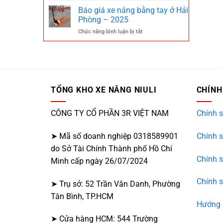
tại
giá
Báo giá xe nâng bằng tay ở Hải
Cần
xe
Thơ
Phòng – 2025
nâng
–
ở
Chức năng bình luận bị tắt
tay
2025
Báo
tại
giá
Bình
xe
Phước
nâng
–
bằng
2025
tay
TỔNG KHO XE NÂNG NIULI
CHÍNH
ở
Hải
Phòng
CÔNG TY CỔ PHẦN 3R VIỆT NAM
Chính s
–
2025
➤ Mã số doanh nghiệp 0318589901
Chính 
do Sở Tài Chính Thành phố Hồ Chí
Chính 
Minh cấp ngày 26/07/2024
Chính s
➤ Trụ sở: 52 Trần Văn Danh, Phường
Tân Bình, TP.HCM
Hướng 
➤ Cửa hàng HCM: 544 Trường