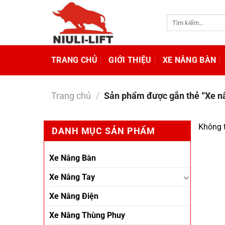
Chuyển
đến
Tìm
kiếm:
nội
dung
TRANG CHỦ
GIỚI THIỆU
XE NÂNG BÀN
Trang chủ
/
Sản phẩm được gắn thẻ “Xe n
Không t
DANH MỤC SẢN PHẨM
Xe Nâng Bàn
Xe Nâng Tay
Xe Nâng Điện
Xe Nâng Thùng Phuy