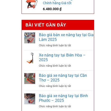
Chính hãng Giá tốt
6.480.000
₫
BÀI VIẾT GẦN ĐÂY
Báo giá bán xe nâng tay tại Gia
Lâm 2025
ở
Chức năng bình luận bị tắt
Báo
giá
Xe nâng tay tại Biên Hòa –
bán
2025
xe
ở
Chức năng bình luận bị tắt
nâng
Xe
tay
nâng
Báo giá xe nâng tay tại Cần
tại
tay
Gia
Thơ – 2025
tại
Lâm
ở
Chức năng bình luận bị tắt
Biên
2025
Báo
Hòa
giá
Báo giá xe nâng tay tại Bình
–
xe
2025
Phước – 2025
nâng
ở
Chức năng bình luận bị tắt
tay
Báo