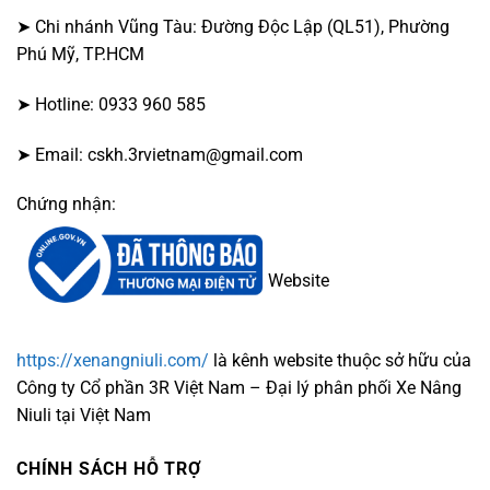
➤ Chi nhánh Vũng Tàu: Đường Độc Lập (QL51), Phường
Phú Mỹ, TP.HCM
➤ Hotline: 0933 960 585
➤ Email: cskh.3rvietnam@gmail.com
Chứng nhận:
Website
https://xenangniuli.com/
là kênh website thuộc sở hữu của
Công ty Cổ phần 3R Việt Nam – Đại lý phân phối Xe Nâng
Niuli tại Việt Nam
CHÍNH SÁCH HỖ TRỢ