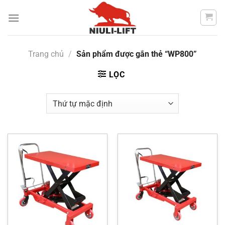
Chuyển
đến
nội
dung
Trang chủ
/
Sản phẩm được gắn thẻ “WP800”
LỌC