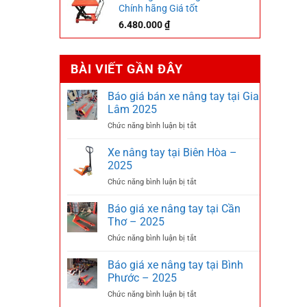
Chính hãng Giá tốt
6.480.000
₫
BÀI VIẾT GẦN ĐÂY
Báo giá bán xe nâng tay tại Gia
Lâm 2025
ở
Chức năng bình luận bị tắt
Báo
giá
Xe nâng tay tại Biên Hòa –
bán
2025
xe
ở
Chức năng bình luận bị tắt
nâng
Xe
tay
nâng
Báo giá xe nâng tay tại Cần
tại
tay
Gia
Thơ – 2025
tại
Lâm
ở
Chức năng bình luận bị tắt
Biên
2025
Báo
Hòa
giá
Báo giá xe nâng tay tại Bình
–
xe
2025
Phước – 2025
nâng
ở
Chức năng bình luận bị tắt
tay
Báo