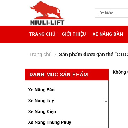
Chuyển
đến
Tìm
kiếm:
nội
dung
TRANG CHỦ
GIỚI THIỆU
XE NÂNG BÀN
Trang chủ
/
Sản phẩm được gắn thẻ “CTD
Không t
DANH MỤC SẢN PHẨM
Xe Nâng Bàn
Xe Nâng Tay
Xe Nâng Điện
Xe Nâng Thùng Phuy