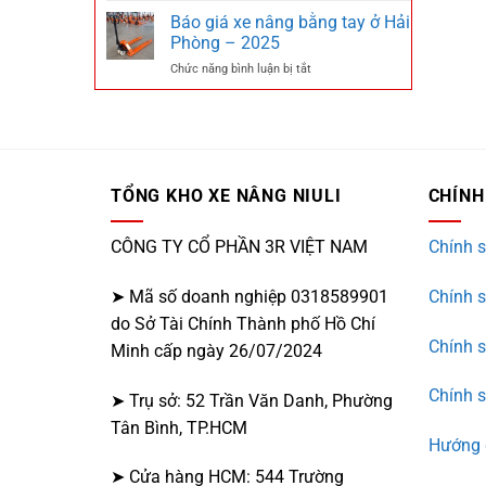
tại
giá
Báo giá xe nâng bằng tay ở Hải
Cần
xe
Thơ
Phòng – 2025
nâng
–
ở
Chức năng bình luận bị tắt
tay
2025
Báo
tại
giá
Bình
xe
Phước
nâng
–
bằng
2025
tay
TỔNG KHO XE NÂNG NIULI
CHÍNH
ở
Hải
Phòng
CÔNG TY CỔ PHẦN 3R VIỆT NAM
Chính s
–
2025
➤ Mã số doanh nghiệp 0318589901
Chính 
do Sở Tài Chính Thành phố Hồ Chí
Chính 
Minh cấp ngày 26/07/2024
Chính s
➤ Trụ sở: 52 Trần Văn Danh, Phường
Tân Bình, TP.HCM
Hướng 
➤ Cửa hàng HCM: 544 Trường