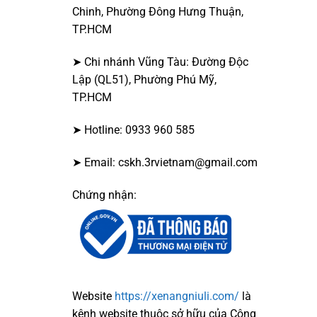
Chinh, Phường Đông Hưng Thuận,
TP.HCM
➤ Chi nhánh Vũng Tàu: Đường Độc
Lập (QL51), Phường Phú Mỹ,
TP.HCM
➤ Hotline: 0933 960 585
➤ Email: cskh.3rvietnam@gmail.com
Chứng nhận:
Website
https://xenangniuli.com/
là
kênh website thuộc sở hữu của Công