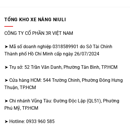
bằng
–
tay
2025
ở
Hải
TỔNG KHO XE NÂNG NIULI
Phòng
–
2025
CÔNG TY CỔ PHẦN 3R VIỆT NAM
➤ Mã số doanh nghiệp 0318589901 do Sở Tài Chính
Thành phố Hồ Chí Minh cấp ngày 26/07/2024
➤ Trụ sở: 52 Trần Văn Danh, Phường Tân Bình, TP.HCM
➤ Cửa hàng HCM: 544 Trường Chinh, Phường Đông Hưng
Thuận, TP.HCM
➤ Chi nhánh Vũng Tàu: Đường Độc Lập (QL51), Phường
Phú Mỹ, TP.HCM
➤ Hotline: 0933 960 585