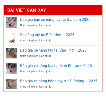
BÀI VIẾT GẦN ĐÂY
Báo giá bán xe nâng tay tại Gia Lâm 2025
ở
Chức năng bình luận bị tắt
Báo
giá
Xe nâng tay tại Biên Hòa – 2025
bán
ở
Chức năng bình luận bị tắt
xe
Xe
nâng
nâng
tay
Báo giá xe nâng tay tại Cần Thơ – 2025
tay
tại
ở
Chức năng bình luận bị tắt
tại
Gia
Báo
Biên
Lâm
giá
Hòa
Báo giá xe nâng tay tại Bình Phước – 2025
2025
xe
–
ở
Chức năng bình luận bị tắt
nâng
2025
Báo
tay
giá
tại
Báo giá xe nâng bằng tay ở Hải Phòng – 2025
xe
Cần
ở
Chức năng bình luận bị tắt
nâng
Thơ
Báo
tay
–
giá
tại
2025
xe
Bình
nâng
Phước