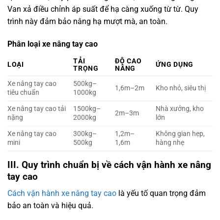
Van xả điều chỉnh áp suất để hạ càng xuống từ từ. Quy
trình này đảm bảo nâng hạ mượt mà, an toàn.
Phân loại xe nâng tay cao
TẢI
ĐỘ CAO
LOẠI
ỨNG DỤNG
TRỌNG
NÂNG
Xe nâng tay cao
500kg–
1,6m–2m
Kho nhỏ, siêu thị
tiêu chuẩn
1000kg
Xe nâng tay cao tải
1500kg–
Nhà xưởng, kho
2m–3m
nặng
2000kg
lớn
Xe nâng tay cao
300kg–
1,2m–
Không gian hẹp,
mini
500kg
1,6m
hàng nhẹ
III. Quy trình chuẩn bị về cách vận hành xe nâng
tay cao
Cách vận hành xe nâng tay cao
là yếu tố quan trọng đảm
bảo an toàn và hiệu quả.