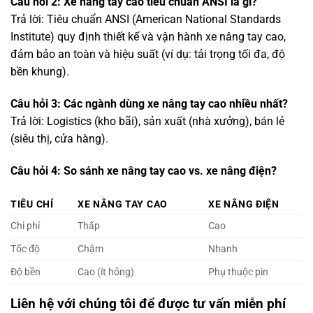
Câu hỏi 2: Xe nâng tay cao tiêu chuẩn ANSI là gì?
Trả lời: Tiêu chuẩn ANSI (American National Standards
Institute) quy định thiết kế và vận hành xe nâng tay cao,
đảm bảo an toàn và hiệu suất (ví dụ: tải trọng tối đa, độ
bền khung).
Câu hỏi 3: Các ngành dùng xe nâng tay cao nhiều nhất?
Trả lời: Logistics (kho bãi), sản xuất (nhà xưởng), bán lẻ
(siêu thị, cửa hàng).
Câu hỏi 4: So sánh xe nâng tay cao vs. xe nâng điện?
TIÊU CHÍ
XE NÂNG TAY CAO
XE NÂNG ĐIỆN
Chi phí
Thấp
Cao
Tốc độ
Chậm
Nhanh
Độ bền
Cao (ít hỏng)
Phụ thuộc pin
Liên hệ với chúng tôi để được tư vấn miễn phí