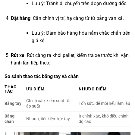
Lưu ý: Tránh di chuyển trên đoạn đường dốc.
Đặt hàng
: Căn chỉnh vị trí, hạ càng từ từ bằng van xả.
Lưu ý: Đảm bảo hàng hóa nằm chắc chắn trên
giá kệ.
Rút xe
: Rút càng ra khỏi pallet, kiểm tra xe trước khi vận
hành lần tiếp theo.
So sánh thao tác bằng tay và chân
THAO
ƯU ĐIỂM
NHƯỢC ĐIỂM
TÁC
Chính xác, kiểm soát tốt
Bằng tay
Tốn sức, dễ mỏi nếu làm lâu
áp suất
Bằng
Ít chính xác, khó điều chỉnh
Nhanh, tiết kiệm lực tay
chân
độ cao