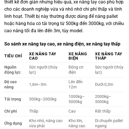
thiết kế đơn giản nhưng hiệu quả, xe nâng tay cao phù hợp
cho các doanh nghiệp vừa và nhỏ nhờ chi phí thấp và tính
linh hoạt. Thiết bị này thường được dùng để nâng pallet
hoặc hàng hóa có tải trọng từ 500kg đến 3000kg, với chiều
cao nâng tối đa lên đến 3m, tùy model.
So sánh xe nâng tay cao, xe nâng điện, xe nâng tay thấp
XE NÂNG TAY
XE NÂNG
XE NÂNG TAY
TIÊU CHÍ
CAO
ĐIỆN
THẤP
Nguồn
Sức người (thủy
Động cơ
Sức người (thủy
động lực
lực)
điện
lực)
Độ cao
Lên đến
1,6m–3m
Dưới 0,3m
nâng
12m
1000kg–
2000kg–
Tải trọng
500kg–2000kg
5000kg
5000kg
Chi phí
Thấp
Cao
Rất thấp
Kho nhỏ, nâng cao
Kho lớn,
Di chuyển pallet
Ứng dụng
vừa phải
nâng cao
ngang