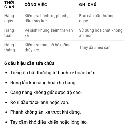
THỜI
CÔNG VIỆC
GHI CHÚ
GIAN
Hàng
Kiểm tra bánh xe, phanh,
Báo cáo bất thường
ngày
dầu thủy lực
ngay
Hàng
Vệ sinh khung, kiểm tra van
Sử dụng hóa chất không
tuần
xả
ăn mòn
Hàng
Kiểm tra toàn bộ hệ thống
Thay dầu nếu cần
tháng
thủy lực
6 dấu hiệu cần sửa chửa
Tiếng ồn bất thường từ bánh xe hoặc bơm.
Rung lắc khi nâng hoặc hạ hàng.
Càng nâng không giữ được độ cao.
Rò rỉ dầu từ xi-lanh hoặc van.
Phanh không ăn, xe trượt khi dừng.
Tay cầm khó điều khiển hoặc lỏng lẻo.