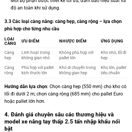
Mỗi bộ phận được thiết kế tối ưu, đảm bảo hiệu suất và
độ an toàn khi sử dụng.
3.3 Các loại càng nâng: càng hẹp, càng rộng – lựa chọn
phù hợp cho từng nhu cầu
LOẠI
ƯU ĐIỂM
NHƯỢC ĐIỂM
ỨNG DỤNG
CÀNG
Càng
Linh hoạt trong
Không phù hợp với
Kho nhỏ, lối đi
hẹp
không gian nhỏ
pallet lớn
hẹp
Càng
Phù hợp với pallet
Khó di chuyển trong
Kho lớn, pallet
rộng
kích thước lớn
không gian hẹp
tiêu chuẩn
Hướng dẫn lựa chọn
: Chọn càng hẹp (550 mm) cho kho có
lối đi dưới 2 m; chọn càng rộng (685 mm) cho pallet Euro
hoặc pallet lớn hơn.
4. Đánh giá chuyên sâu các thương hiệu và
model xe nâng tay thấp 2.5 tấn nhập khẩu nổi
bật