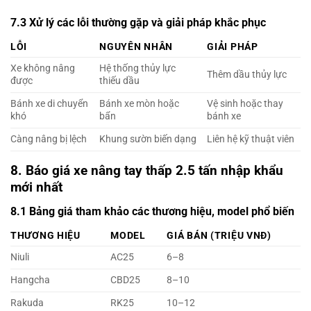
7.3 Xử lý các lỗi thường gặp và giải pháp khắc phục
LỖI
NGUYÊN NHÂN
GIẢI PHÁP
Xe không nâng
Hệ thống thủy lực
Thêm dầu thủy lực
được
thiếu dầu
Bánh xe di chuyển
Bánh xe mòn hoặc
Vệ sinh hoặc thay
khó
bẩn
bánh xe
Càng nâng bị lệch
Khung sườn biến dạng
Liên hệ kỹ thuật viên
8. Báo giá xe nâng tay thấp 2.5 tấn nhập khẩu
mới nhất
8.1 Bảng giá tham khảo các thương hiệu, model phổ biến
THƯƠNG HIỆU
MODEL
GIÁ BÁN (TRIỆU VNĐ)
Niuli
AC25
6–8
Hangcha
CBD25
8–10
Rakuda
RK25
10–12