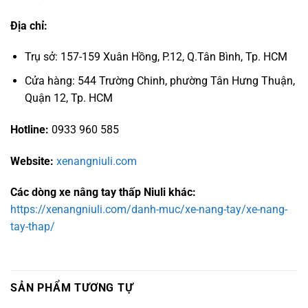
Địa chỉ:
Trụ sở: 157-159 Xuân Hồng, P.12, Q.Tân Bình, Tp. HCM
Cửa hàng: 544 Trường Chinh, phường Tân Hưng Thuận,
Quận 12, Tp. HCM
Hotline:
0933 960 585
Website:
xenangniuli.com
Các dòng xe nâng tay thấp Niuli khác:
https://xenangniuli.com/danh-muc/xe-nang-tay/xe-nang-
tay-thap/
SẢN PHẨM TƯƠNG TỰ