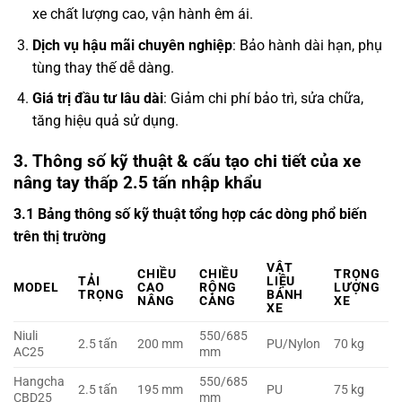
xe chất lượng cao, vận hành êm ái.
Dịch vụ hậu mãi chuyên nghiệp
: Bảo hành dài hạn, phụ
tùng thay thế dễ dàng.
Giá trị đầu tư lâu dài
: Giảm chi phí bảo trì, sửa chữa,
tăng hiệu quả sử dụng.
3. Thông số kỹ thuật & cấu tạo chi tiết của xe
nâng tay thấp 2.5 tấn nhập khẩu
3.1 Bảng thông số kỹ thuật tổng hợp các dòng phổ biến
trên thị trường
VẬT
CHIỀU
CHIỀU
TRỌNG
TẢI
LIỆU
MODEL
CAO
RỘNG
LƯỢNG
TRỌNG
BÁNH
NÂNG
CÀNG
XE
XE
Niuli
550/685
2.5 tấn
200 mm
PU/Nylon
70 kg
AC25
mm
Hangcha
550/685
2.5 tấn
195 mm
PU
75 kg
CBD25
mm