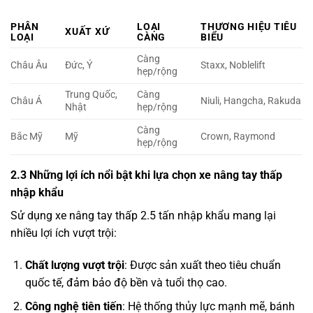
PHÂN
LOẠI
THƯƠNG HIỆU TIÊU
XUẤT XỨ
LOẠI
CÀNG
BIỂU
Càng
Châu Âu
Đức, Ý
Staxx, Noblelift
hẹp/rộng
Trung Quốc,
Càng
Châu Á
Niuli, Hangcha, Rakuda
Nhật
hẹp/rộng
Càng
Bắc Mỹ
Mỹ
Crown, Raymond
hẹp/rộng
2.3 Những lợi ích nổi bật khi lựa chọn xe nâng tay thấp
nhập khẩu
Sử dụng xe nâng tay thấp 2.5 tấn nhập khẩu mang lại
nhiều lợi ích vượt trội:
Chất lượng vượt trội
: Được sản xuất theo tiêu chuẩn
quốc tế, đảm bảo độ bền và tuổi thọ cao.
Công nghệ tiên tiến
: Hệ thống thủy lực mạnh mẽ, bánh