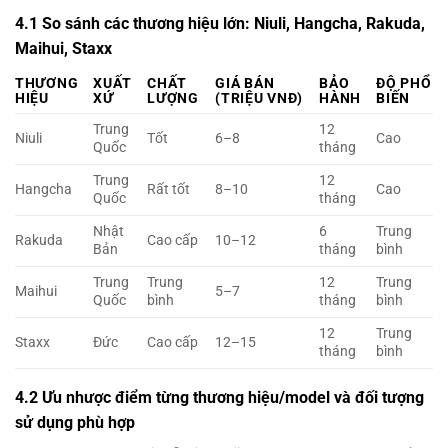
4.1 So sánh các thương hiệu lớn: Niuli, Hangcha, Rakuda,
Maihui, Staxx
THƯƠNG
XUẤT
CHẤT
GIÁ BÁN
BẢO
ĐỘ PHỔ
HIỆU
XỨ
LƯỢNG
(TRIỆU VNĐ)
HÀNH
BIẾN
Trung
12
Niuli
Tốt
6–8
Cao
Quốc
tháng
Trung
12
Hangcha
Rất tốt
8–10
Cao
Quốc
tháng
Nhật
6
Trung
Rakuda
Cao cấp
10–12
Bản
tháng
bình
Trung
Trung
12
Trung
Maihui
5–7
Quốc
bình
tháng
bình
12
Trung
Staxx
Đức
Cao cấp
12–15
tháng
bình
4.2 Ưu nhược điểm từng thương hiệu/model và đối tượng
sử dụng phù hợp