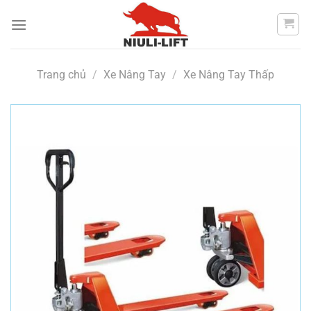
Chuyển
đến
nội
dung
Trang chủ
/
Xe Nâng Tay
/
Xe Nâng Tay Thấp