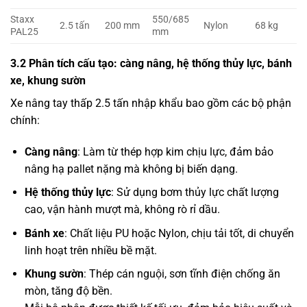
Staxx
550/685
2.5 tấn
200 mm
Nylon
68 kg
PAL25
mm
3.2 Phân tích cấu tạo: càng nâng, hệ thống thủy lực, bánh
xe, khung sườn
Xe nâng tay thấp 2.5 tấn nhập khẩu bao gồm các bộ phận
chính:
Càng nâng
: Làm từ thép hợp kim chịu lực, đảm bảo
nâng hạ pallet nặng mà không bị biến dạng.
Hệ thống thủy lực
: Sử dụng bơm thủy lực chất lượng
cao, vận hành mượt mà, không rò rỉ dầu.
Bánh xe
: Chất liệu PU hoặc Nylon, chịu tải tốt, di chuyển
linh hoạt trên nhiều bề mặt.
Khung sườn
: Thép cán nguội, sơn tĩnh điện chống ăn
mòn, tăng độ bền.