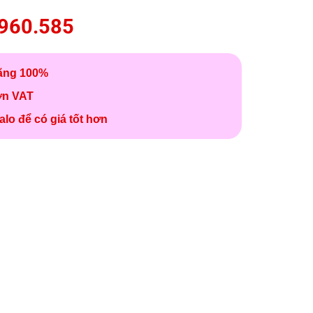
960.585
ãng 100%
ơn VAT
alo để có giá tốt hơn