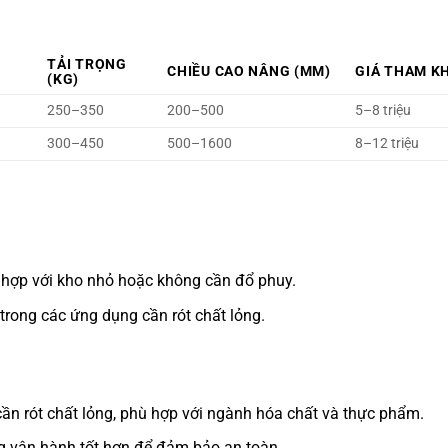
TẢI TRỌNG
CHIỀU CAO NÂNG (MM)
GIÁ THAM K
(KG)
250–350
200–500
5–8 triệu
300–450
500–1600
8–12 triệu
ù hợp với kho nhỏ hoặc không cần đổ phuy.
trong các ứng dụng cần rót chất lỏng.
i cần rót chất lỏng, phù hợp với ngành hóa chất và thực phẩm.
ng vận hành tốt hơn để đảm bảo an toàn.