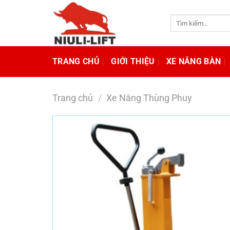
Chuyển
đến
Tìm
kiếm:
nội
dung
TRANG CHỦ
GIỚI THIỆU
XE NÂNG BÀN
Trang chủ
/
Xe Nâng Thùng Phuy