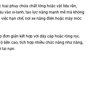
loại phuy chứa chất lỏng hoặc vật liệu rắn,
dầu vào xi-lanh, tạo lực nâng mạnh mẽ mà không
àm việc hạn chế, nơi xe nâng điện hoặc máy móc
ép đơn giản kết hợp với dây cáp hoặc ròng rọc.
 độ bền cao, tích hợp nhiều chức năng như nâng,
 tai nạn.