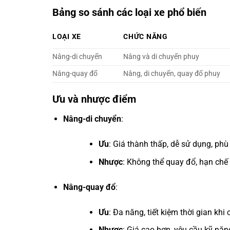
Bảng so sánh các loại xe phổ biến
LOẠI XE
CHỨC NĂNG
Nâng-di chuyển
Nâng và di chuyển phuy
Nâng-quay đổ
Nâng, di chuyển, quay đổ phuy
Ưu và nhược điểm
Nâng-di chuyển
:
Ưu
: Giá thành thấp, dễ sử dụng, ph
Nhược
: Không thể quay đổ, hạn chế 
Nâng-quay đổ
:
Ưu
: Đa năng, tiết kiệm thời gian kh
Nhược
: Giá cao hơn, yêu cầu kỹ nă