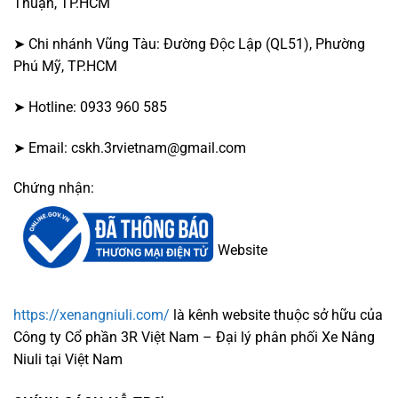
Thuận, TP.HCM
➤ Chi nhánh Vũng Tàu: Đường Độc Lập (QL51), Phường
Phú Mỹ, TP.HCM
➤ Hotline: 0933 960 585
➤ Email: cskh.3rvietnam@gmail.com
Chứng nhận:
Website
https://xenangniuli.com/
là kênh website thuộc sở hữu của
Công ty Cổ phần 3R Việt Nam – Đại lý phân phối Xe Nâng
Niuli tại Việt Nam