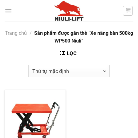
Chuyển
đến
nội
dung
Trang chủ
/
Sản phẩm được gắn thẻ “Xe nâng bàn 500kg
WP500 Niuli”
LỌC