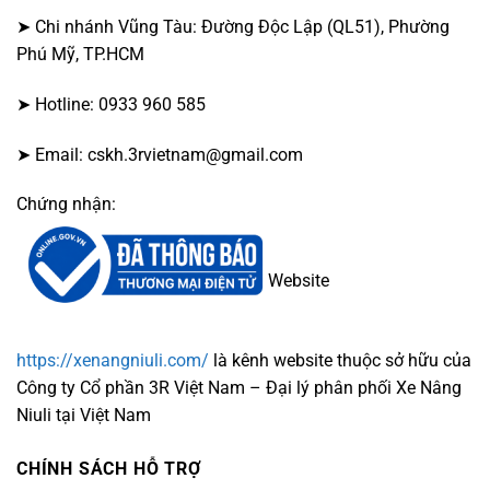
➤ Chi nhánh Vũng Tàu: Đường Độc Lập (QL51), Phường
Phú Mỹ, TP.HCM
➤ Hotline: 0933 960 585
➤ Email: cskh.3rvietnam@gmail.com
Chứng nhận:
Website
https://xenangniuli.com/
là kênh website thuộc sở hữu của
Công ty Cổ phần 3R Việt Nam – Đại lý phân phối Xe Nâng
Niuli tại Việt Nam
CHÍNH SÁCH HỖ TRỢ