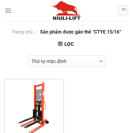
Chuyển
đến
nội
dung
Trang chủ
/
Sản phẩm được gắn thẻ “CTYE 15/16”
LỌC